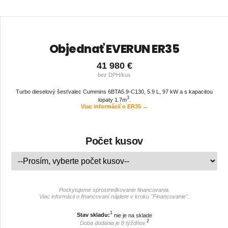
Kontakt
Objednať EVERUN ER35
41 980 €
bez DPH/kus
Turbo dieselový šesťvalec Cummins 6BTA5.9-C130, 5.9 L, 97 kW a s kapacitou
3
lopaty 1.7m
.
Viac informácií o ER35 →
Počet kusov
Prosím,
Počet
vyberte
kusov
*
počet
kusov.
Poskytujeme sprostredkovanie financovania.
Viac informácii o financovaní nájdete v kroku "Financovanie".
1
Stav skladu:
nie je na sklade
2
Doba dodania je 8 týždňov.