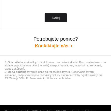
Ďalej
Potrebujete pomoc?
Kontaktujte nás
1.
Stav skladu
je aktuálny zostatok tovaru na našom sklade. Do zostatku tovaru na
sklade sa počíta tovar, ktorý je voľný a nepočíta sa tovar, ktorý bol rezervovaný,
alebo zakúpený.
2.
Doba dodania
tovaru je doba od rezervácie tovaru. Rezervácia tovaru
znamená, podpísanie kúpno-predajnej zmluvy a úhrada zálohy. Výška zálohy pre
ER35-ku je 30%. Pri financovaní, záloha sa neuhrádza.