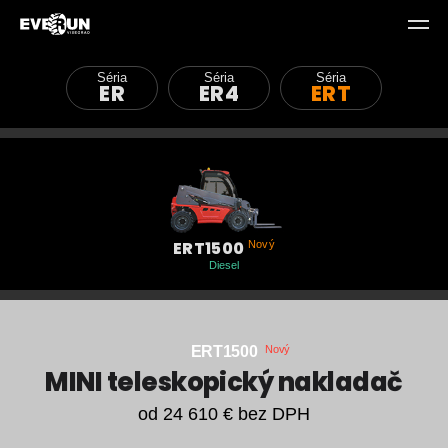
Hlav
Everun Visegrad
Čelný nakladač
Séria
Séria
Séria
ER
ER4
ERT
Teleskopický nakladač
Zametací stroj
Vysokozdvižný vozík
ERT1500
Nový
Diesel
O firme
O výrobcovi Everun
Teleskopický
ERT1500
Nový
nakladač
MINI teleskopický nakladač
Záruka a servis
EVERUN
od 24 610 € bez DPH
Cenník